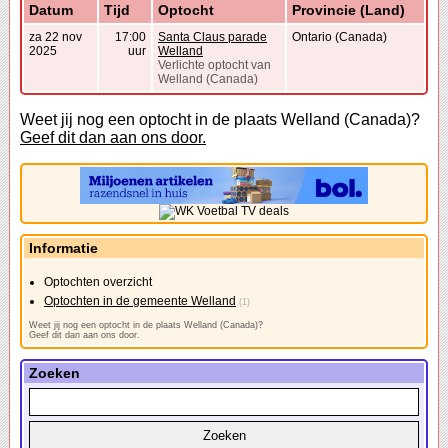
Datum
Tijd
Optocht
Provincie (Land)
za 22 nov
17:00
Santa Claus parade
Ontario (Canada)
2025
uur
Welland
Verlichte optocht van
Welland (Canada)
Weet jij nog een optocht in de plaats Welland (Canada)?
Geef dit dan aan ons door.
Informatie
Optochten overzicht
Optochten in de gemeente Welland
(1)
Weet jij nog een optocht in de plaats Welland (Canada)?
Geef dit dan aan ons door.
Zoeken