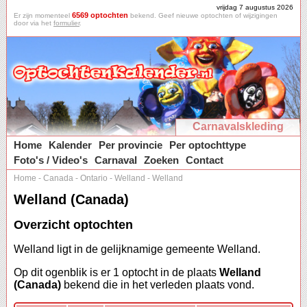
vrijdag 7 augustus 2026
6569 optochten
Er zijn momenteel
bekend. Geef nieuwe optochten of wijzigingen
door via het
formulier
.
Carnavalskleding
Home
Kalender
Per provincie
Per optochttype
Foto's / Video's
Carnaval
Zoeken
Contact
Home
-
Canada
-
Ontario
-
Welland
-
Welland
Welland (Canada)
Overzicht optochten
Welland ligt in de gelijknamige gemeente Welland.
Op dit ogenblik is er 1 optocht in de plaats
Welland
(Canada)
bekend die in het verleden plaats vond.