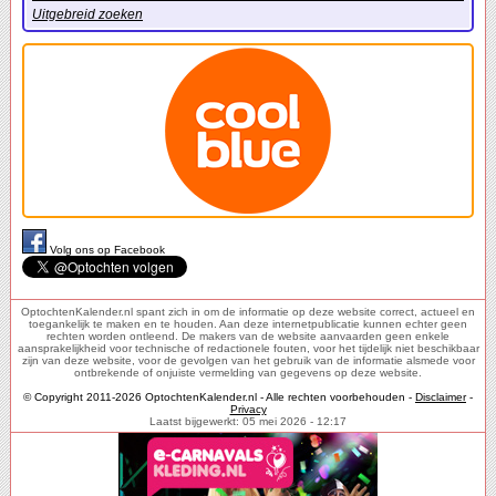
Uitgebreid zoeken
Volg ons op Facebook
OptochtenKalender.nl spant zich in om de informatie op deze website correct, actueel en
toegankelijk te maken en te houden. Aan deze internetpublicatie kunnen echter geen
rechten worden ontleend. De makers van de website aanvaarden geen enkele
aansprakelijkheid voor technische of redactionele fouten, voor het tijdelijk niet beschikbaar
zijn van deze website, voor de gevolgen van het gebruik van de informatie alsmede voor
ontbrekende of onjuiste vermelding van gegevens op deze website.
© Copyright 2011-2026 OptochtenKalender.nl - Alle rechten voorbehouden -
Disclaimer
-
Privacy
Laatst bijgewerkt: 05 mei 2026 - 12:17