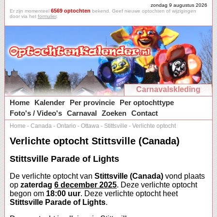
zondag 9 augustus 2026
6569 optochten
Er zijn momenteel
bekend. Geef nieuwe optochten of wijzigingen
door via het
formulier
.
Carnavalskleding
Home
Kalender
Per provincie
Per optochttype
Foto's / Video's
Carnaval
Zoeken
Contact
Home
-
Canada
-
Ontario
-
Ottawa
-
Stittsville
-
Verlichte optocht
Verlichte optocht Stittsville (Canada)
Stittsville Parade of Lights
De verlichte optocht van
Stittsville (Canada)
vond plaats
op
zaterdag
6 december 2025
. Deze verlichte optocht
begon om
18:00 uur
. Deze verlichte optocht heet
Stittsville Parade of Lights
.