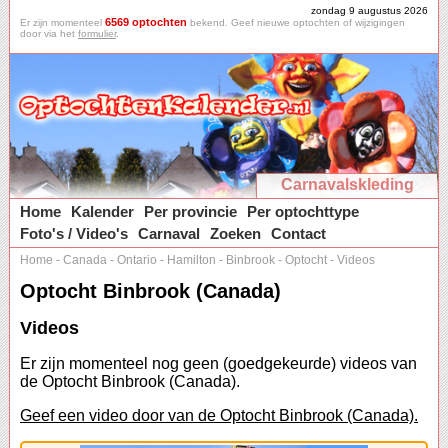
zondag 9 augustus 2026
6569 optochten
Er zijn momenteel
bekend. Geef nieuwe optochten of wijzigingen
door via het
formulier
.
Carnavalskleding
Home
Kalender
Per provincie
Per optochttype
Foto's / Video's
Carnaval
Zoeken
Contact
Home
-
Canada
-
Ontario
-
Hamilton
-
Binbrook
-
Optocht
-
Videos
Optocht Binbrook (Canada)
Videos
Er zijn momenteel nog geen (goedgekeurde) videos van
de Optocht Binbrook (Canada).
Geef een video door van de Optocht Binbrook (Canada).