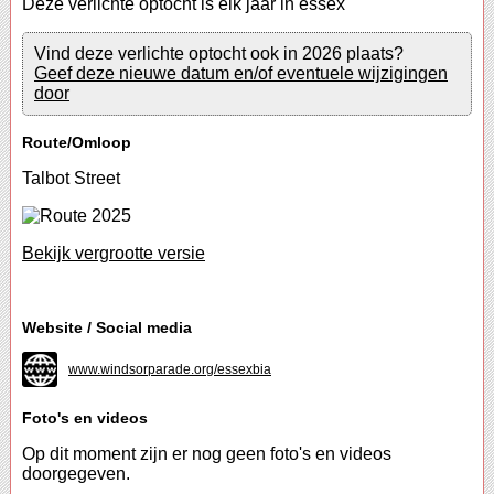
Deze verlichte optocht is elk jaar in essex
Vind deze verlichte optocht ook in 2026 plaats?
Geef deze nieuwe datum en/of eventuele wijzigingen
door
Route/Omloop
Talbot Street
Bekijk vergrootte versie
Website / Social media
www.windsorparade.org/essexbia
Foto's en videos
Op dit moment zijn er nog geen foto's en videos
doorgegeven.