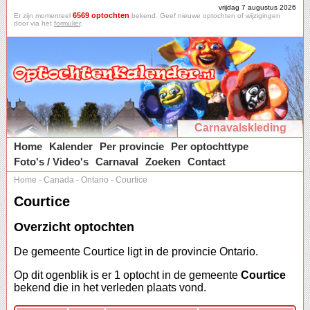
vrijdag 7 augustus 2026
6569 optochten
Er zijn momenteel
bekend. Geef nieuwe optochten of wijzigingen
door via het
formulier
.
Carnavalskleding
Home
Kalender
Per provincie
Per optochttype
Foto's / Video's
Carnaval
Zoeken
Contact
Home
-
Canada
-
Ontario
-
Courtice
Courtice
Overzicht optochten
De gemeente Courtice ligt in de provincie Ontario.
Op dit ogenblik is er 1 optocht in de gemeente
Courtice
bekend die in het verleden plaats vond.