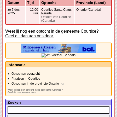
Datum
Tijd
Optocht
Provincie (Land)
zo 7 dec
12:00
Courtice Santa Claus
Ontario (Canada)
2025
uur
Parade
Optocht van Courtice
(Canada)
Weet jij nog een optocht in de gemeente Courtice?
Geef dit dan aan ons door.
Informatie
Optochten overzicht
Plaatsen in Courtice
Optochten in de provincie Ontario
(79)
Weet jij nog een optocht in de gemeente Courtice?
Geef dit dan aan ons door.
Zoeken