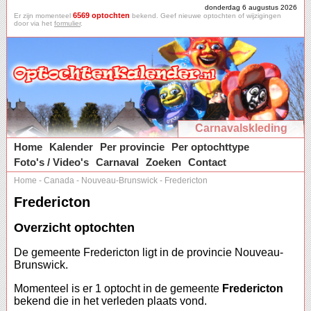
donderdag 6 augustus 2026
6569 optochten
Er zijn momenteel
bekend. Geef nieuwe optochten of wijzigingen
door via het
formulier
.
Carnavalskleding
Home
Kalender
Per provincie
Per optochttype
Foto's / Video's
Carnaval
Zoeken
Contact
Home
-
Canada
-
Nouveau-Brunswick
-
Fredericton
Fredericton
Overzicht optochten
De gemeente Fredericton ligt in de provincie Nouveau-
Brunswick.
Momenteel is er 1 optocht in de gemeente
Fredericton
bekend die in het verleden plaats vond.