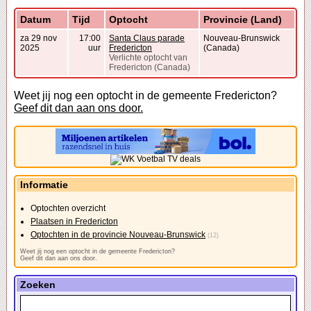
Datum
Tijd
Optocht
Provincie (Land)
za 29 nov
17:00
Santa Claus parade
Nouveau-Brunswick
2025
uur
Fredericton
(Canada)
Verlichte optocht van
Fredericton (Canada)
Weet jij nog een optocht in de gemeente Fredericton?
Geef dit dan aan ons door.
Informatie
Optochten overzicht
Plaatsen in Fredericton
Optochten in de provincie Nouveau-Brunswick
(12)
Weet jij nog een optocht in de gemeente Fredericton?
Geef dit dan aan ons door.
Zoeken