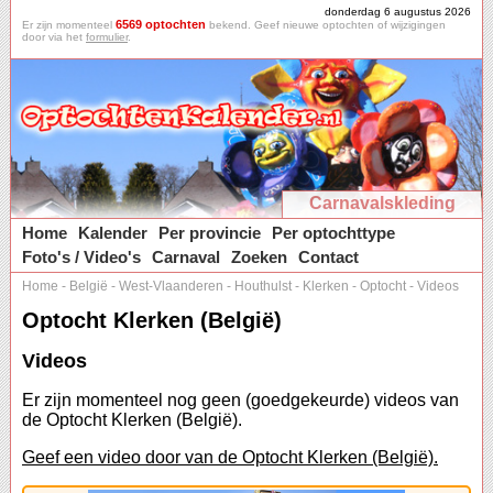
donderdag 6 augustus 2026
6569 optochten
Er zijn momenteel
bekend. Geef nieuwe optochten of wijzigingen
door via het
formulier
.
Carnavalskleding
Home
Kalender
Per provincie
Per optochttype
Foto's / Video's
Carnaval
Zoeken
Contact
Home
-
België
-
West-Vlaanderen
-
Houthulst
-
Klerken
-
Optocht
-
Videos
Optocht Klerken (België)
Videos
Er zijn momenteel nog geen (goedgekeurde) videos van
de Optocht Klerken (België).
Geef een video door van de Optocht Klerken (België).