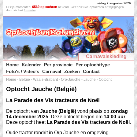
vrijdag 7 augustus 2026
6569 optochten
Er zijn momenteel
bekend. Geef nieuwe optochten of wijzigingen
door via het
formulier
.
Carnavalskleding
Home
Kalender
Per provincie
Per optochttype
Foto's / Video's
Carnaval
Zoeken
Contact
Home
-
België
-
Waals-Brabant
-
Orp-Jauche
-
Jauche
-
Optocht
Optocht Jauche (België)
La Parade des Vis tracteurs de Noël
De optocht van
Jauche (België)
vond plaats op
zondag
14 december 2025
. Deze optocht begon om
14:00 uur
.
Deze optocht heet
La Parade des Vis tracteurs de Noël
.
Oude tractor rondrit in Orp Jauche en omgeving