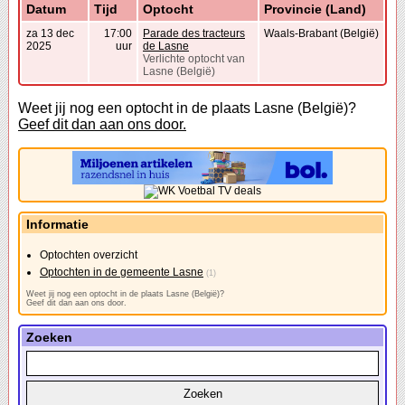
Datum
Tijd
Optocht
Provincie (Land)
za 13 dec
17:00
Parade des tracteurs
Waals-Brabant (België)
2025
uur
de Lasne
Verlichte optocht van
Lasne (België)
Weet jij nog een optocht in de plaats Lasne (België)?
Geef dit dan aan ons door.
Informatie
Optochten overzicht
Optochten in de gemeente Lasne
(1)
Weet jij nog een optocht in de plaats Lasne (België)?
Geef dit dan aan ons door.
Zoeken