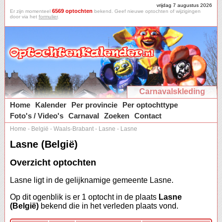
vrijdag 7 augustus 2026
6569 optochten
Er zijn momenteel
bekend. Geef nieuwe optochten of wijzigingen
door via het
formulier
.
Carnavalskleding
Home
Kalender
Per provincie
Per optochttype
Foto's / Video's
Carnaval
Zoeken
Contact
Home
-
België
-
Waals-Brabant
-
Lasne
-
Lasne
Lasne (België)
Overzicht optochten
Lasne ligt in de gelijknamige gemeente Lasne.
Op dit ogenblik is er 1 optocht in de plaats
Lasne
(België)
bekend die in het verleden plaats vond.