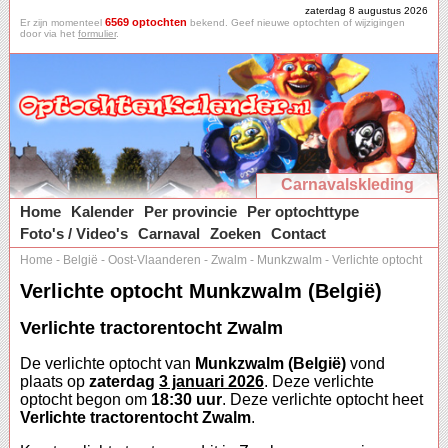
zaterdag 8 augustus 2026
6569 optochten
Er zijn momenteel
bekend. Geef nieuwe optochten of wijzigingen
door via het
formulier
.
Carnavalskleding
Home
Kalender
Per provincie
Per optochttype
Foto's / Video's
Carnaval
Zoeken
Contact
Home
-
België
-
Oost-Vlaanderen
-
Zwalm
-
Munkzwalm
-
Verlichte optocht
Verlichte optocht Munkzwalm (België)
Verlichte tractorentocht Zwalm
De verlichte optocht van
Munkzwalm (België)
vond
plaats op
zaterdag
3 januari 2026
. Deze verlichte
optocht begon om
18:30 uur
. Deze verlichte optocht heet
Verlichte tractorentocht Zwalm
.