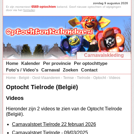
zondag 9 augustus 2026
6569 optochten
Er zijn momenteel
bekend. Geef nieuwe optochten of wijzigingen
door via het
formulier
.
Carnavalskleding
Home
Kalender
Per provincie
Per optochttype
Foto's / Video's
Carnaval
Zoeken
Contact
Home
-
België
-
Oost-Vlaanderen
-
Temse
-
Tielrode
-
Optocht
-
Videos
Optocht Tielrode (België)
Videos
Hieronder zijn 2 videos te zien van de Optocht Tielrode
(België).
Carnavalstoet Tielrode 22 februari 2026
Carnavalstoet Tielrode - 09/03/2025