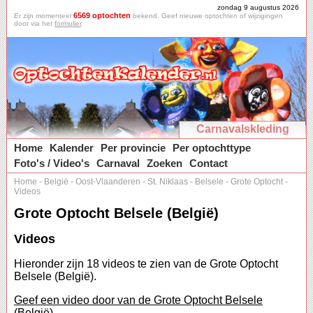
zondag 9 augustus 2026
6569 optochten
Er zijn momenteel
bekend. Geef nieuwe optochten of wijzigingen
door via het
formulier
.
Carnavalskleding
Home
Kalender
Per provincie
Per optochttype
Foto's / Video's
Carnaval
Zoeken
Contact
Home
-
België
-
Oost-Vlaanderen
-
St. Niklaas
-
Belsele
-
Grote Optocht
-
Videos
Grote Optocht Belsele (België)
Videos
Hieronder zijn 18 videos te zien van de Grote Optocht
Belsele (België).
Geef een video door van de Grote Optocht Belsele
(België).