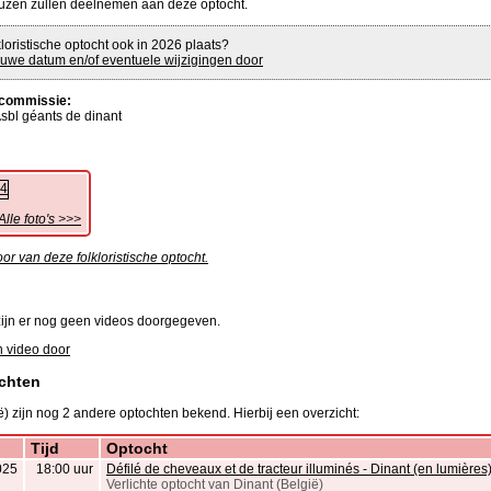
uzen zullen deelnemen aan deze optocht.
loristische optocht ook in 2026 plaats?
uwe datum en/of eventuele wijzigingen door
commissie:
sbl géants de dinant
Alle foto's >>>
or van deze folkloristische optocht.
ijn er nog geen videos doorgegeven.
 video door
chten
ë) zijn nog 2 andere optochten bekend. Hierbij een overzicht:
Tijd
Optocht
025
18:00 uur
Défilé de cheveaux et de tracteur illuminés - Dinant (en lumières
Verlichte optocht van Dinant (België)