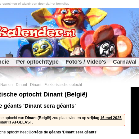
optochten of wijzigingen door via het
formulier
.
ncie
Per optochttype
Foto's / Video's
Carnaval
-
Namen
-
Dinant
-
Dinant
-
Folkloristische optocht
tische optocht Dinant (België)
e géants 'Dinant sera géants'
che optocht van
Dinant (België)
zou plaatsvinden op
vrijdag
16 mei 2025
maar is
AFGELAST
.
sche optocht heet
Cortège de géants 'Dinant sera géants'
.