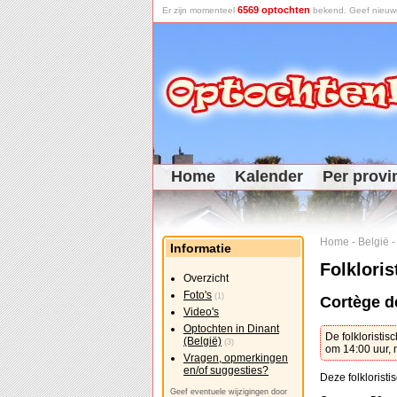
6569 optochten
Er zijn momenteel
bekend. Geef nieuwe 
Home
Kalender
Per provi
Home
-
België
Informatie
Folkloris
Overzicht
Foto's
(1)
Cortège d
Video's
Optochten in Dinant
De folkloristis
(België)
(3)
om 14:00 uur, 
Vragen, opmerkingen
en/of suggesties?
Deze folkloristi
Geef eventuele wijzigingen door