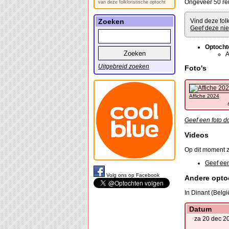
Ongeveer 50 re
van deze folkloristische optocht
Zoeken
Vind deze folk
Geef deze nie
Optocht
A
Uitgebreid zoeken
Foto's
Affiche 2024
Geef een foto do
Videos
Op dit moment z
Geef een
Volg ons op Facebook
Andere opto
In Dinant (Belgi
Datum
za 20 dec 2