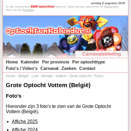
zondag 9 augustus 2026
6569 optochten
Er zijn momenteel
bekend. Geef nieuwe optochten of wijzigingen
door via het
formulier
.
Carnavalskleding
Home
Kalender
Per provincie
Per optochttype
Foto's / Video's
Carnaval
Zoeken
Contact
Home
-
België
-
Luik
-
Herstal
-
Vottem
-
Grote Optocht
-
Foto's
Grote Optocht Vottem (België)
Foto's
Hieronder zijn 3 foto's te zien van de Grote Optocht
Vottem (België).
Affiche 2025
Affiche 2024