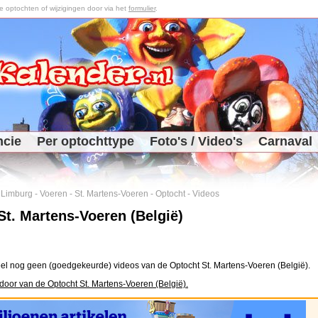
optochten of wijzigingen door via het
formulier
.
ncie
Per optochttype
Foto's / Video's
Carnaval
-
Limburg
-
Voeren
-
St. Martens-Voeren
-
Optocht
-
Videos
St. Martens-Voeren (België)
el nog geen (goedgekeurde) videos van de Optocht St. Martens-Voeren (België).
door van de Optocht St. Martens-Voeren (België).