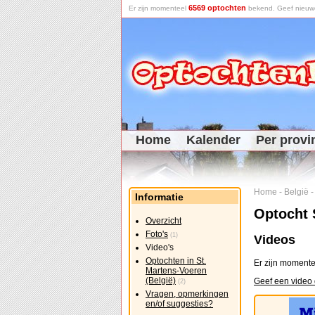
6569 optochten
Er zijn momenteel
bekend. Geef nieuwe 
Home
Kalender
Per provi
Home
-
België
Informatie
Optocht 
Overzicht
Foto's
(1)
Videos
Video's
Optochten in St.
Er zijn momente
Martens-Voeren
(België)
Geef een video 
(2)
Vragen, opmerkingen
en/of suggesties?