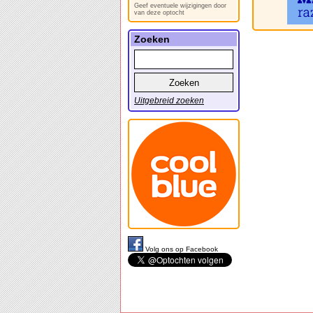
Geef eventuele wijzigingen door
van deze optocht
Zoeken
Uitgebreid zoeken
Volg ons op Facebook