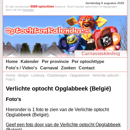
donderdag 6 augustus 2026
6569 optochten
Er zijn momenteel
bekend. Geef nieuwe optochten of wijzigingen
door via het
formulier
.
Carnavalskleding
Home
Kalender
Per provincie
Per optochttype
Foto's / Video's
Carnaval
Zoeken
Contact
Home
-
België
-
Limburg
-
Oudsbergen
-
Opglabbeek
-
Verlichte optocht
-
Foto's
Verlichte optocht Opglabbeek (België)
Foto's
Hieronder is 1 foto te zien van de Verlichte optocht
Opglabbeek (België).
Geef een foto door van de Verlichte optocht Opglabbeek
(België).