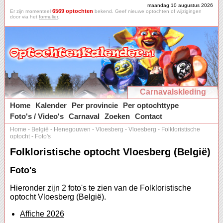
maandag 10 augustus 2026
6569 optochten
Er zijn momenteel
bekend. Geef nieuwe optochten of wijzigingen
door via het
formulier
.
Carnavalskleding
Home
Kalender
Per provincie
Per optochttype
Foto's / Video's
Carnaval
Zoeken
Contact
Home
-
België
-
Henegouwen
-
Vloesberg
-
Vloesberg
-
Folkloristische
optocht
-
Foto's
Folkloristische optocht Vloesberg (België)
Foto's
Hieronder zijn 2 foto's te zien van de Folkloristische
optocht Vloesberg (België).
Affiche 2026