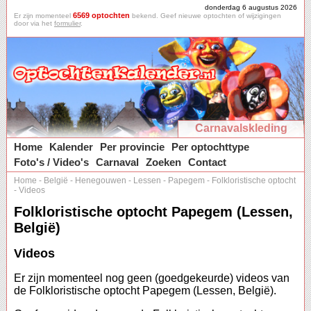
donderdag 6 augustus 2026
6569 optochten
Er zijn momenteel
bekend. Geef nieuwe optochten of wijzigingen
door via het
formulier
.
Carnavalskleding
Home
Kalender
Per provincie
Per optochttype
Foto's / Video's
Carnaval
Zoeken
Contact
Home
-
België
-
Henegouwen
-
Lessen
-
Papegem
-
Folkloristische optocht
-
Videos
Folkloristische optocht Papegem (Lessen,
België)
Videos
Er zijn momenteel nog geen (goedgekeurde) videos van
de Folkloristische optocht Papegem (Lessen, België).