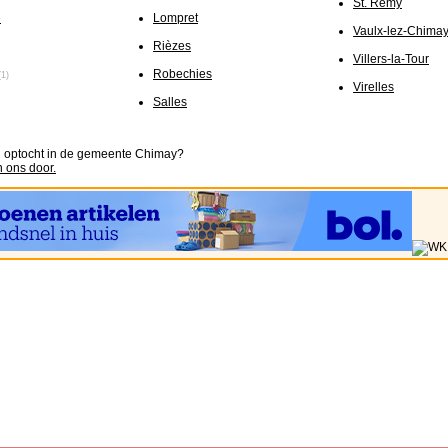
St. Remy
e
Lompret
Vaulx-lez-Chima
Rièzes
Villers-la-Tour
Robechies
(1)
Virelles
Salles
n optocht in de gemeente Chimay?
n ons door.