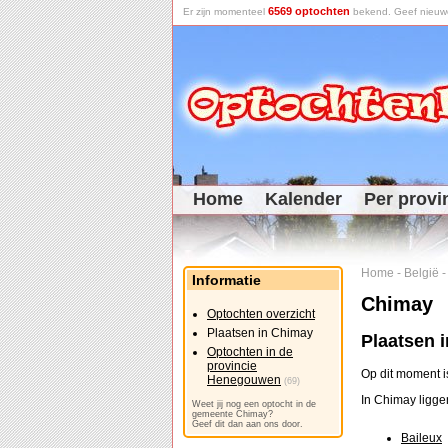
6569 optochten
Er zijn momenteel
bekend. Geef nieuwe 
Home
Kalender
Per provi
Home
-
België
Informatie
Chimay
Optochten overzicht
Plaatsen in Chimay
Plaatsen 
Optochten in de
provincie
Op dit moment i
Henegouwen
(69)
In Chimay ligge
Weet jij nog een optocht in de
gemeente Chimay?
Geef dit dan aan ons door.
Baileux