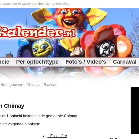
optochten of wijzigingen door via het
formulier
.
ncie
Per optochttype
Foto's / Video's
Carnaval
-
Henegouwen
-
Chimay
-
Plaatsen
in Chimay
s er 1 optocht bekend in de gemeente Chimay.
n de volgende plaatsen:
L'Escaillère