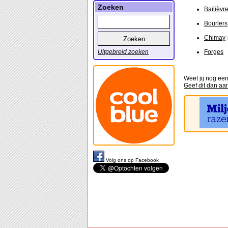
Zoeken
Bailièvr
Bourlers
Chimay
Uitgebreid zoeken
Forges
Weet jij nog ee
Geef dit dan aa
Volg ons op Facebook