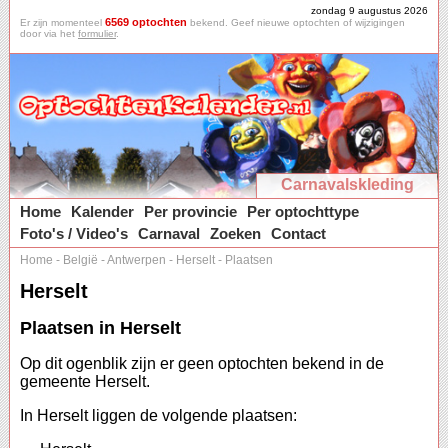
zondag 9 augustus 2026
6569 optochten
Er zijn momenteel
bekend. Geef nieuwe optochten of wijzigingen
door via het
formulier
.
Carnavalskleding
Home
Kalender
Per provincie
Per optochttype
Foto's / Video's
Carnaval
Zoeken
Contact
Home
-
België
-
Antwerpen
-
Herselt
-
Plaatsen
Herselt
Plaatsen in Herselt
Op dit ogenblik zijn er geen optochten bekend in de
gemeente Herselt.
In Herselt liggen de volgende plaatsen: