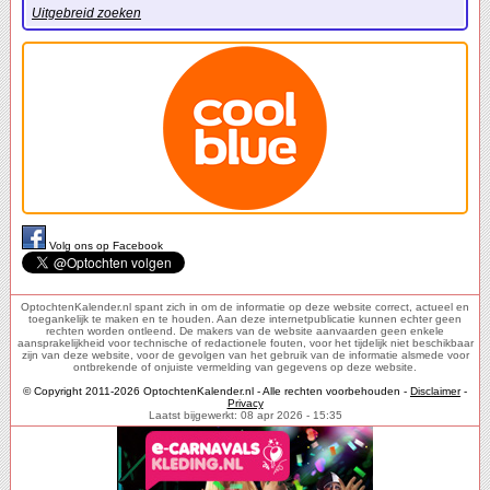
Uitgebreid zoeken
Volg ons op Facebook
OptochtenKalender.nl spant zich in om de informatie op deze website correct, actueel en
toegankelijk te maken en te houden. Aan deze internetpublicatie kunnen echter geen
rechten worden ontleend. De makers van de website aanvaarden geen enkele
aansprakelijkheid voor technische of redactionele fouten, voor het tijdelijk niet beschikbaar
zijn van deze website, voor de gevolgen van het gebruik van de informatie alsmede voor
ontbrekende of onjuiste vermelding van gegevens op deze website.
© Copyright 2011-2026 OptochtenKalender.nl - Alle rechten voorbehouden -
Disclaimer
-
Privacy
Laatst bijgewerkt: 08 apr 2026 - 15:35