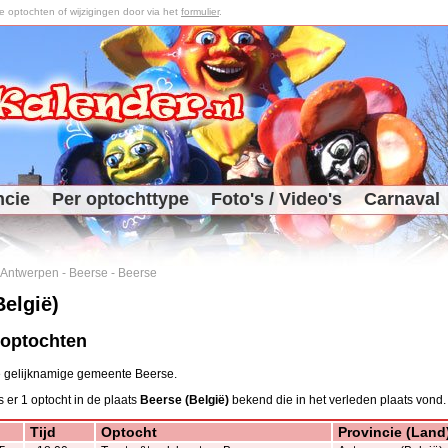
optochten of wijzigingen door via het
formulier
.
ncie
Per optochttype
Foto's / Video's
Carnaval
Antwerpen
-
Beerse
-
Beerse
België)
 optochten
de gelijknamige gemeente Beerse.
 er 1 optocht in de plaats
Beerse (België)
bekend die in het verleden plaats vond.
Tijd
Optocht
Provincie (Land