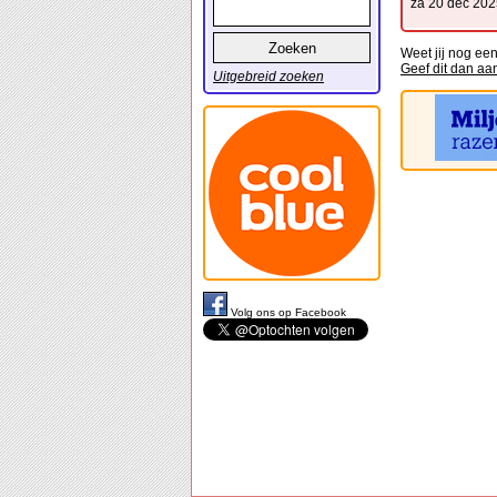
za 20 dec 202
Weet jij nog een
Geef dit dan aa
Uitgebreid zoeken
Volg ons op Facebook