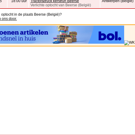
5
18:00 uur
Tractor&truck kerstrun Beerse
Antwerpen (België)
Verlichte optocht van Beerse (België)
 optocht in de plaats Beerse (België)?
n ons door.