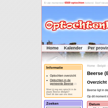
6569 optochten
Er zijn momenteel
bekend. Geef nieuwe 
Home
Kalender
Per provi
Home
-
België
-
Informatie
Beerse (
Optochten overzicht
Optochten in de
Overzicht
gemeente Beerse
(2)
Weet jij nog een optocht in de
Beerse ligt in 
plaats Beerse (België)?
Geef dit dan aan ons door.
Op dit moment is
Zoeken
Datum