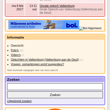
ma 8 feb
13:11
Groate optoch Valkenburg
2027
uur
Grote Optocht van Valkenburg (Valkenburg aan
de Geul)
Informatie
Overzicht
Foto's
(10)
Video's
(7)
Optochten in Valkenburg (Valkenburg aan de Geul)
(11)
Vragen, opmerkingen en/of suggesties?
Geef eventuele wijzigingen door van deze optocht
Zoeken
Uitgebreid zoeken