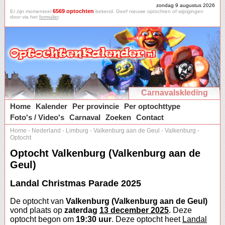
zondag 9 augustus 2026
6569 optochten
Er zijn momenteel
bekend. Geef nieuwe optochten of wijzigingen
door via het
formulier
.
Carnavalskleding
Home
Kalender
Per provincie
Per optochttype
Foto's / Video's
Carnaval
Zoeken
Contact
Home
-
Nederland
-
Limburg
-
Valkenburg aan de Geul
-
Valkenburg
-
Optocht
Optocht Valkenburg (Valkenburg aan de
Geul)
Landal Christmas Parade 2025
De optocht van
Valkenburg (Valkenburg aan de Geul)
vond plaats op
zaterdag
13 december 2025
. Deze
optocht begon om
19:30 uur
. Deze optocht heet
Landal