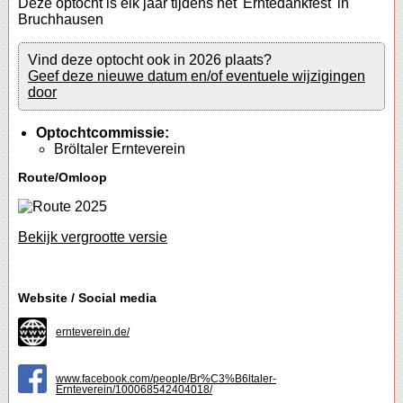
Deze optocht is elk jaar tijdens het 'Erntedankfest' in
Bruchhausen
Vind deze optocht ook in 2026 plaats?
Geef deze nieuwe datum en/of eventuele wijzigingen
door
Optochtcommissie:
Bröltaler Ernteverein
Route/Omloop
Bekijk vergrootte versie
Website / Social media
ernteverein.de/
www.facebook.com/people/Br%C3%B6ltaler-
Ernteverein/100068542404018/