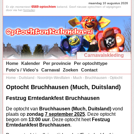
maandag 10 augustus 2026
6569 optochten
Er zijn momenteel
bekend. Geef nieuwe optochten of wijzigingen
door via het
formulier
.
Carnavalskleding
Home
Kalender
Per provincie
Per optochttype
Foto's / Video's
Carnaval
Zoeken
Contact
Home
-
Duitsland
-
Noordrijn-Westfalen
-
Much
-
Bruchhausen
-
Optocht
Optocht Bruchhausen (Much, Duitsland)
Festzug Erntedankfest Bruchhausen
De optocht van
Bruchhausen (Much, Duitsland)
vond
plaats op
zondag
7 september 2025
. Deze optocht
begon om
13:00 uur
. Deze optocht heet
Festzug
Erntedankfest Bruchhausen
.