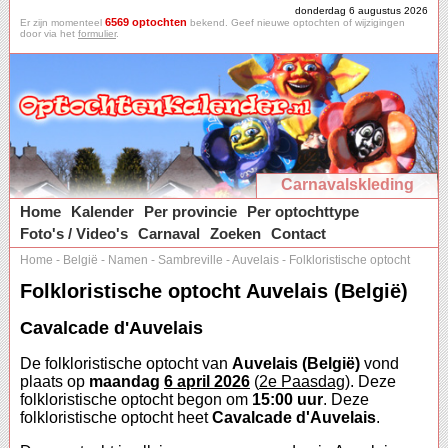
donderdag 6 augustus 2026
6569 optochten
Er zijn momenteel
bekend. Geef nieuwe optochten of wijzigingen
door via het
formulier
.
Carnavalskleding
Home
Kalender
Per provincie
Per optochttype
Foto's / Video's
Carnaval
Zoeken
Contact
Home
-
België
-
Namen
-
Sambreville
-
Auvelais
-
Folkloristische optocht
Folkloristische optocht Auvelais (België)
Cavalcade d'Auvelais
De folkloristische optocht van
Auvelais (België)
vond
plaats op
maandag
6 april 2026
(
2e Paasdag
). Deze
folkloristische optocht begon om
15:00 uur
. Deze
folkloristische optocht heet
Cavalcade d'Auvelais
.