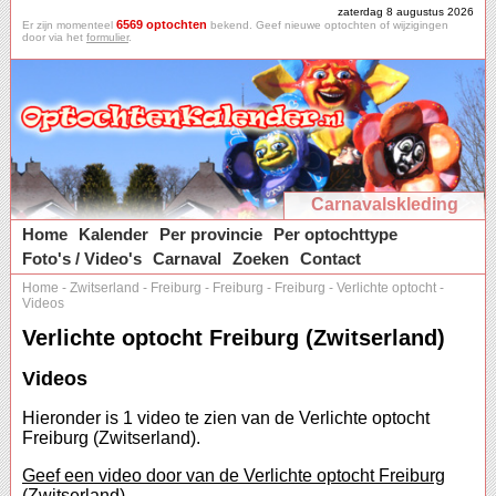
zaterdag 8 augustus 2026
6569 optochten
Er zijn momenteel
bekend. Geef nieuwe optochten of wijzigingen
door via het
formulier
.
Carnavalskleding
Home
Kalender
Per provincie
Per optochttype
Foto's / Video's
Carnaval
Zoeken
Contact
Home
-
Zwitserland
-
Freiburg
-
Freiburg
-
Freiburg
-
Verlichte optocht
-
Videos
Verlichte optocht Freiburg (Zwitserland)
Videos
Hieronder is 1 video te zien van de Verlichte optocht
Freiburg (Zwitserland).
Geef een video door van de Verlichte optocht Freiburg
(Zwitserland).