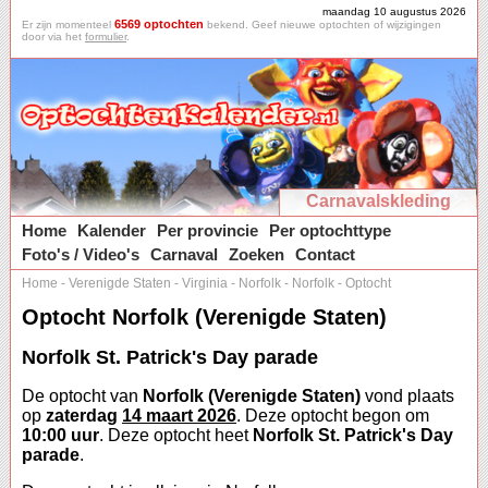
maandag 10 augustus 2026
6569 optochten
Er zijn momenteel
bekend. Geef nieuwe optochten of wijzigingen
door via het
formulier
.
Carnavalskleding
Home
Kalender
Per provincie
Per optochttype
Foto's / Video's
Carnaval
Zoeken
Contact
Home
-
Verenigde Staten
-
Virginia
-
Norfolk
-
Norfolk
-
Optocht
Optocht Norfolk (Verenigde Staten)
Norfolk St. Patrick's Day parade
De optocht van
Norfolk (Verenigde Staten)
vond plaats
op
zaterdag
14 maart 2026
. Deze optocht begon om
10:00 uur
. Deze optocht heet
Norfolk St. Patrick's Day
parade
.