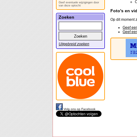
C
Geef eventuele wijzigingen door
van deze optocht
Foto's en vi
Zoeken
Op dit moment z
Geef een
Geef een
Uitgebreid zoeken
Volg ons op Facebook