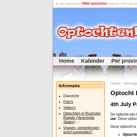
6569 optochten
Er zijn momenteel
bekend. Geef nieuwe 
Home
Kalender
Per provi
Home
-
Verenig
Informatie
Optocht 
Overzicht
Foto's
4th July 
Video's
Optochten in Roanoke
De optocht van
Rapids (Verenigde
uur
. Deze opto
Staten)
(1)
Deze optocht is 
Vragen, opmerkingen
en/of suggesties?
Optocht