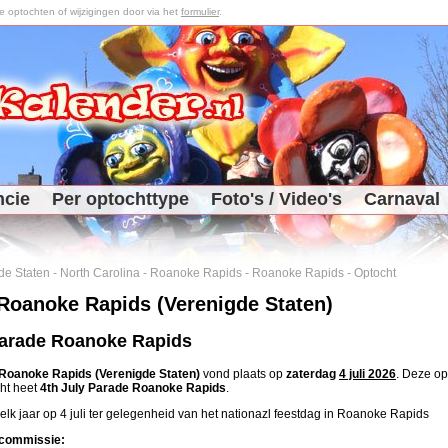
optochten of wijzigingen door via het
formulier
.
ncie
Per optochttype
Foto's / Video's
Carnaval
de Staten
-
North Carolina
-
Roanoke Rapids
-
Roanoke Rapids
-
Optocht
Roanoke Rapids (Verenigde Staten)
Parade Roanoke Rapids
Roanoke Rapids (Verenigde Staten)
vond plaats op
zaterdag
4 juli 2026
. Deze o
cht heet
4th July Parade Roanoke Rapids
.
elk jaar op 4 juli ter gelegenheid van het nationazl feestdag in Roanoke Rapids
commissie: