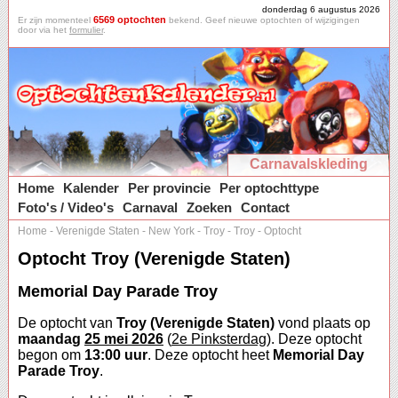
donderdag 6 augustus 2026
6569 optochten
Er zijn momenteel
bekend. Geef nieuwe optochten of wijzigingen
door via het
formulier
.
Carnavalskleding
Home
Kalender
Per provincie
Per optochttype
Foto's / Video's
Carnaval
Zoeken
Contact
Home
-
Verenigde Staten
-
New York
-
Troy
-
Troy
-
Optocht
Optocht Troy (Verenigde Staten)
Memorial Day Parade Troy
De optocht van
Troy (Verenigde Staten)
vond plaats op
maandag
25 mei 2026
(
2e Pinksterdag
). Deze optocht
begon om
13:00 uur
. Deze optocht heet
Memorial Day
Parade Troy
.