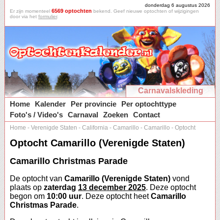
donderdag 6 augustus 2026
6569 optochten
Er zijn momenteel
bekend. Geef nieuwe optochten of wijzigingen
door via het
formulier
.
Carnavalskleding
Home
Kalender
Per provincie
Per optochttype
Foto's / Video's
Carnaval
Zoeken
Contact
Home
-
Verenigde Staten
-
California
-
Camarillo
-
Camarillo
-
Optocht
Optocht Camarillo (Verenigde Staten)
Camarillo Christmas Parade
De optocht van
Camarillo (Verenigde Staten)
vond
plaats op
zaterdag
13 december 2025
. Deze optocht
begon om
10:00 uur
. Deze optocht heet
Camarillo
Christmas Parade
.