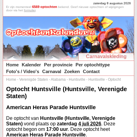
zaterdag 8 augustus 2026
6569 optochten
Er zijn momenteel
bekend. Geef nieuwe optochten of wijzigingen
door via het
formulier
.
Carnavalskleding
Home
Kalender
Per provincie
Per optochttype
Foto's / Video's
Carnaval
Zoeken
Contact
Home
-
Verenigde Staten
-
Alabama
-
Huntsville
-
Huntsville
-
Optocht
Optocht Huntsville (Huntsville, Verenigde
Staten)
American Heras Parade Huntsville
De optocht van
Huntsville (Huntsville, Verenigde
Staten)
vond plaats op
zaterdag
4 juli 2026
. Deze
optocht begon om
17:00 uur
. Deze optocht heet
American Heras Parade Huntsville
.