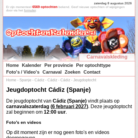
zaterdag 8 augustus 2026
6569 optochten
Er zijn momenteel
bekend. Geef nieuwe optochten of wijzigingen
door via het
formulier
.
Carnavalskleding
Home
Kalender
Per provincie
Per optochttype
Foto's / Video's
Carnaval
Zoeken
Contact
Home
-
Spanje
-
Cádiz
-
Cádiz
-
Cádiz
-
Jeugdoptocht
Jeugdoptocht Cádiz (Spanje)
De jeugdoptocht van
Cádiz (Spanje)
vindt plaats op
carnavalszaterdag (
6 februari 2027
)
. Deze jeugdoptocht
zal beginnen om
12:00 uur
.
Foto's en videos
Op dit moment zijn er nog geen foto's en videos
doorgegeven.