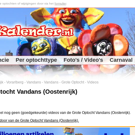
optochten of wijzigingen door via het
formulier
.
ncie
Per optochttype
Foto's / Video's
Carnaval
jk
-
Vorarlberg
-
Vandans
-
Vandans
-
Grote Optocht
-
Videos
tocht Vandans (Oostenrijk)
el nog geen (goedgekeurde) videos van de Grote Optocht Vandans (Oostenrijk).
door van de Grote Optocht Vandans (Oostenrijk).