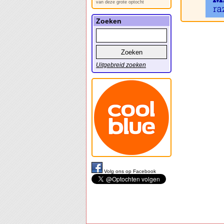
van deze grote optocht
Zoeken
Uitgebreid zoeken
Volg ons op Facebook