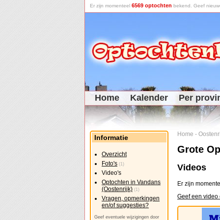
6569 optochten
Er zijn momenteel
bekend. Geef nieuwe 
Home
Kalender
Per provi
Home
-
Oostenri
Informatie
Grote Op
Overzicht
Foto's
(1)
Videos
Video's
Optochten in Vandans
Er zijn momente
(Oostenrijk)
(1)
Geef een video 
Vragen, opmerkingen
en/of suggesties?
Geef eventuele wijzigingen door