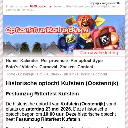
vrijdag 7 augustus 2026
6569 optochten
Er zijn momenteel
bekend. Geef nieuwe optochten of wijzigingen
door via het
formulier
.
Carnavalskleding
Home
Kalender
Per provincie
Per optochttype
Foto's / Video's
Carnaval
Zoeken
Contact
Home
-
Oostenrijk
-
Tirol
-
Kufstein
-
Kufstein
-
Historische optocht
Historische optocht Kufstein (Oostenrijk)
Festumzug Ritterfest Kufstein
De historische optocht van
Kufstein (Oostenrijk)
vond
plaats op
zaterdag
23 mei 2026
. Deze historische
optocht begon om
10:00 uur
. Deze historische optocht
heet
Festumzug Ritterfest Kufstein
.