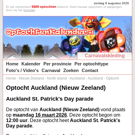
zondag 9 augustus 2026
6569 optochten
Er zijn momenteel
bekend. Geef nieuwe optochten of wijzigingen
door via het
formulier
.
Carnavalskleding
Home
Kalender
Per provincie
Per optochttype
Foto's / Video's
Carnaval
Zoeken
Contact
Home
-
Nieuw Zeeland
-
North Island
-
Auckland
-
Auckland
-
Optocht
Optocht Auckland (Nieuw Zeeland)
Auckland St. Patrick's Day parade
De optocht van
Auckland (Nieuw Zeeland)
vond plaats
op
maandag
16 maart 2026
. Deze optocht begon om
12:00 uur
. Deze optocht heet
Auckland St. Patrick's
Day parade
.