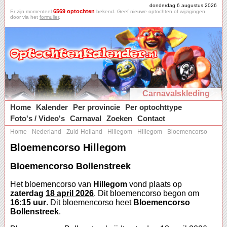
donderdag 6 augustus 2026
6569 optochten
Er zijn momenteel
bekend. Geef nieuwe optochten of wijzigingen
door via het
formulier
.
Carnavalskleding
Home
Kalender
Per provincie
Per optochttype
Foto's / Video's
Carnaval
Zoeken
Contact
Home
-
Nederland
-
Zuid-Holland
-
Hillegom
-
Hillegom
-
Bloemencorso
Bloemencorso Hillegom
Bloemencorso Bollenstreek
Het bloemencorso van
Hillegom
vond plaats op
zaterdag
18 april 2026
. Dit bloemencorso begon om
16:15 uur
. Dit bloemencorso heet
Bloemencorso
Bollenstreek
.