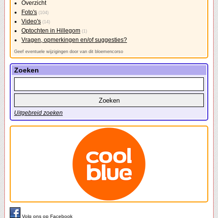
Overzicht
Foto's
(104)
Video's
(14)
Optochten in Hillegom
(1)
Vragen, opmerkingen en/of suggesties?
Geef eventuele wijzigingen door van dit bloemencorso
Zoeken
Uitgebreid zoeken
Volg ons op Facebook