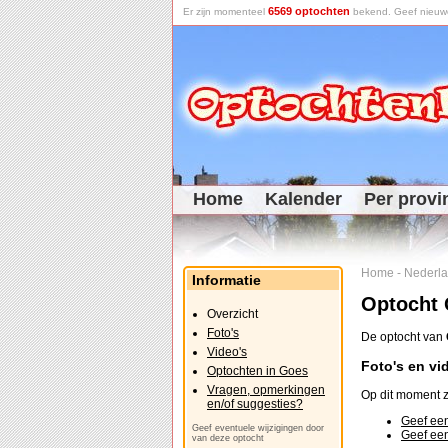
6569 optochten
Er zijn momenteel
bekend. Geef nieuwe 
Home
Kalender
Per provi
Home
-
Nederl
Informatie
Optocht
Overzicht
Foto's
De optocht van
Video's
Foto's en vi
Optochten in Goes
Vragen, opmerkingen
Op dit moment z
en/of suggesties?
Geef een
Geef eventuele wijzigingen door
Geef een
van deze optocht