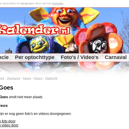
optochten of wijzigingen door via het
formulier
.
ncie
Per optochttype
Foto's / Video's
Carnaval
and
-
Zeeland
-
Goes
-
Goes
-
Optocht
 Goes
Goes
vindt niet meer plaats.
deos
ijn er nog geen foto's en videos doorgegeven.
 foto door
 video door