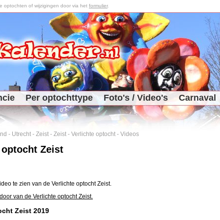
optochten of wijzigingen door via het
formulier
.
ncie
Per optochttype
Foto's / Video's
Carnaval
and
-
Utrecht
-
Zeist
-
Zeist
-
Verlichte optocht
-
Videos
 optocht Zeist
ideo te zien van de Verlichte optocht Zeist.
oor van de Verlichte optocht Zeist.
ocht Zeist 2019