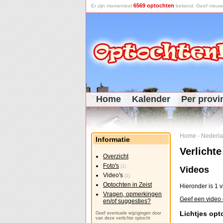
6569 optochten
Er zijn momenteel
bekend. Geef nieuwe 
Home
Kalender
Per provi
Home
-
Nederl
Informatie
Verlichte
Overzicht
Foto's
(1)
Videos
Video's
(1)
Optochten in Zeist
Hieronder is 1 v
Vragen, opmerkingen
Geef een video d
en/of suggesties?
Lichtjes opt
Geef eventuele wijzigingen door
van deze verlichte optocht