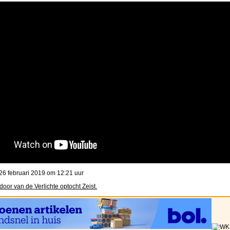
26 februari 2019 om 12:21 uur
oor van de Verlichte optocht Zeist.