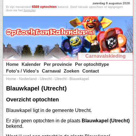
zaterdag 8 augustus 2026
6569 optochten
Er zijn momenteel
bekend. Geef nieuwe optochten of wijzigingen
door via het
formulier
.
Carnavalskleding
Home
Kalender
Per provincie
Per optochttype
Foto's / Video's
Carnaval
Zoeken
Contact
Home
-
Nederland
-
Utrecht
-
Utrecht
-
Blauwkapel
Blauwkapel (Utrecht)
Overzicht optochten
Blauwkapel ligt in de gemeente Utrecht.
Er zijn geen optochten in de plaats
Blauwkapel (Utrecht)
bekend.