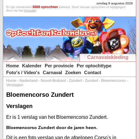
zondag 9 augustus 2026
6569 optochten
Er zijn momenteel
bekend. Geef nieuwe optochten of wijzigingen
door via het
formulier
.
Carnavalskleding
Home
Kalender
Per provincie
Per optochttype
Foto's / Video's
Carnaval
Zoeken
Contact
Home
-
Nederland
-
Noord-Brabant
-
Zundert
-
Zundert
-
Bloemencorso
-
Verslagen
Bloemencorso Zundert
Verslagen
Er is 1 verslag van het Bloemencorso Zundert.
Bloemencorso Zundert door de jaren heen.
Dit is een foto verslag van de afgelopen Corso's in