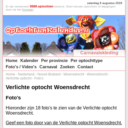
zaterdag 8 augustus 2026
6569 optochten
Er zijn momenteel
bekend. Geef nieuwe optochten of wijzigingen
door via het
formulier
.
Carnavalskleding
Home
Kalender
Per provincie
Per optochttype
Foto's / Video's
Carnaval
Zoeken
Contact
Home
-
Nederland
-
Noord-Brabant
-
Woensdrecht
-
Woensdrecht
-
Verlichte optocht
-
Foto's
Verlichte optocht Woensdrecht
Foto's
Hieronder zijn 18 foto's te zien van de Verlichte optocht
Woensdrecht.
Geef een foto door van de Verlichte optocht Woensdrecht.