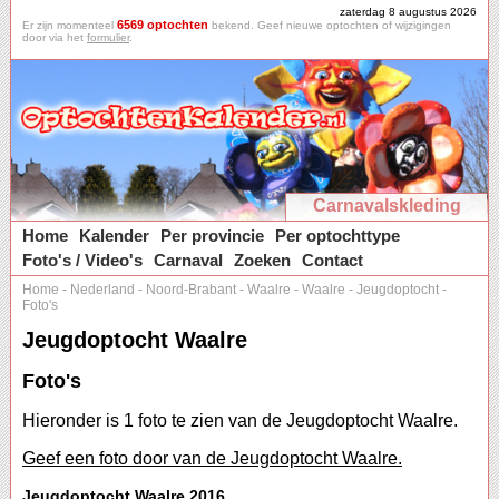
zaterdag 8 augustus 2026
6569 optochten
Er zijn momenteel
bekend. Geef nieuwe optochten of wijzigingen
door via het
formulier
.
Carnavalskleding
Home
Kalender
Per provincie
Per optochttype
Foto's / Video's
Carnaval
Zoeken
Contact
Home
-
Nederland
-
Noord-Brabant
-
Waalre
-
Waalre
-
Jeugdoptocht
-
Foto's
Jeugdoptocht Waalre
Foto's
Hieronder is 1 foto te zien van de Jeugdoptocht Waalre.
Geef een foto door van de Jeugdoptocht Waalre.
Jeugdoptocht Waalre 2016