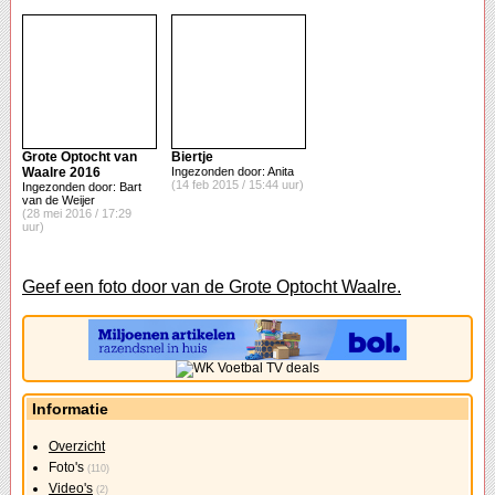
Grote Optocht van
Biertje
Waalre 2016
Ingezonden door: Anita
(14 feb 2015 / 15:44 uur)
Ingezonden door: Bart
van de Weijer
(28 mei 2016 / 17:29
uur)
Geef een foto door van de Grote Optocht Waalre.
Informatie
Overzicht
Foto's
(110)
Video's
(2)