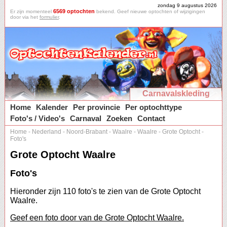
zondag 9 augustus 2026
6569 optochten
Er zijn momenteel
bekend. Geef nieuwe optochten of wijzigingen
door via het
formulier
.
Carnavalskleding
Home
Kalender
Per provincie
Per optochttype
Foto's / Video's
Carnaval
Zoeken
Contact
Home
-
Nederland
-
Noord-Brabant
-
Waalre
-
Waalre
-
Grote Optocht
-
Foto's
Grote Optocht Waalre
Foto's
Hieronder zijn 110 foto's te zien van de Grote Optocht
Waalre.
Geef een foto door van de Grote Optocht Waalre.