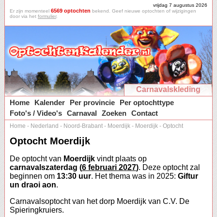
vrijdag 7 augustus 2026
6569 optochten
Er zijn momenteel
bekend. Geef nieuwe optochten of wijzigingen
door via het
formulier
.
Carnavalskleding
Home
Kalender
Per provincie
Per optochttype
Foto's / Video's
Carnaval
Zoeken
Contact
Home
-
Nederland
-
Noord-Brabant
-
Moerdijk
-
Moerdijk
-
Optocht
Optocht Moerdijk
De optocht van
Moerdijk
vindt plaats op
carnavalszaterdag (
6 februari 2027
)
. Deze optocht zal
beginnen om
13:30 uur
. Het thema was in 2025:
Giftur
un draoi aon
.
Carnavalsoptocht van het dorp Moerdijk van C.V. De
Spieringkruiers.