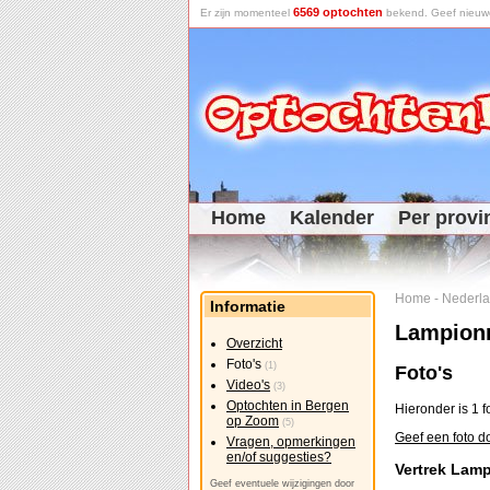
6569 optochten
Er zijn momenteel
bekend. Geef nieuwe 
Home
Kalender
Per provi
Home
-
Nederl
Informatie
Lampion
Overzicht
Foto's
(1)
Foto's
Video's
(3)
Optochten in Bergen
Hieronder is 1 
op Zoom
(5)
Geef een foto 
Vragen, opmerkingen
en/of suggesties?
Vertrek Lam
Geef eventuele wijzigingen door