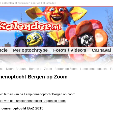
optochten of wijzigingen door via het
formulier
.
ncie
Per optochttype
Foto's / Video's
Carnaval
and
-
Noord-Brabant
-
Bergen op Zoom
-
Bergen op Zoom
-
Lampionnenoptocht
-
Fo
nenoptocht Bergen op Zoom
foto te zien van de Lampionnenoptocht Bergen op Zoom.
door van de Lampionnenoptocht Bergen op Zoom.
pionnenoptocht BoZ 2015