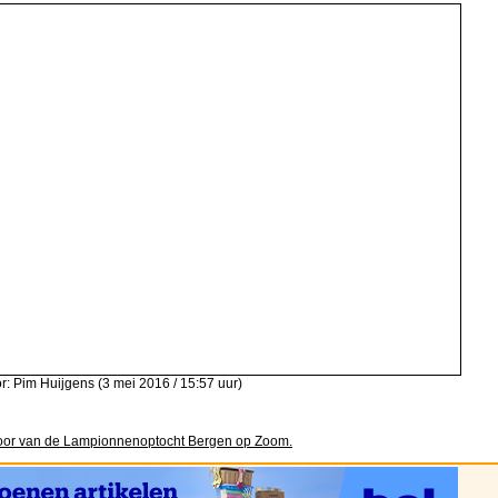
: Pim Huijgens (3 mei 2016 / 15:57 uur)
door van de Lampionnenoptocht Bergen op Zoom.