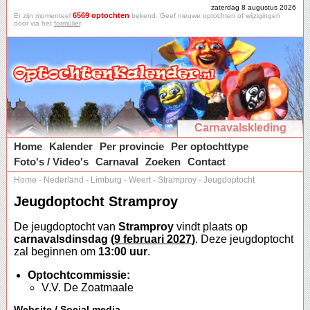
zaterdag 8 augustus 2026
6569 optochten
Er zijn momenteel
bekend. Geef nieuwe optochten of wijzigingen
door via het
formulier
.
Carnavalskleding
Home
Kalender
Per provincie
Per optochttype
Foto's / Video's
Carnaval
Zoeken
Contact
Home
-
Nederland
-
Limburg
-
Weert
-
Stramproy
-
Jeugdoptocht
Jeugdoptocht Stramproy
De jeugdoptocht van
Stramproy
vindt plaats op
carnavalsdinsdag (
9 februari 2027
)
. Deze jeugdoptocht
zal beginnen om
13:00 uur
.
Optochtcommissie:
V.V. De Zoatmaale
Website / Social media