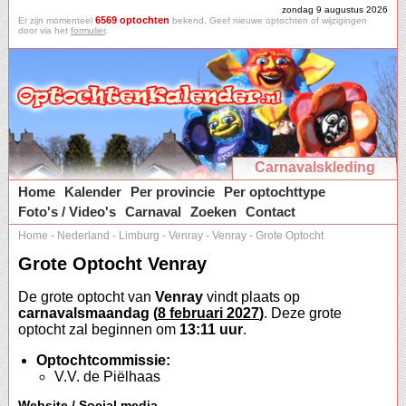
zondag 9 augustus 2026
6569 optochten
Er zijn momenteel
bekend. Geef nieuwe optochten of wijzigingen
door via het
formulier
.
Carnavalskleding
Home
Kalender
Per provincie
Per optochttype
Foto's / Video's
Carnaval
Zoeken
Contact
Home
-
Nederland
-
Limburg
-
Venray
-
Venray
-
Grote Optocht
Grote Optocht Venray
De grote optocht van
Venray
vindt plaats op
carnavalsmaandag (
8 februari 2027
)
. Deze grote
optocht zal beginnen om
13:11 uur
.
Optochtcommissie:
V.V. de Piëlhaas
Website / Social media