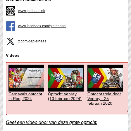
www.pielhaas.nl/
www.facebook.com/pielhaasnl
x.com/depielhaas
Videos
Carnavals optocht
Optocht Venray
Optocht trekt door
in Rooj 2024
(13 februari 2024)
Venray - 25
februari 2020
Al
Geef een video door van deze grote optocht.