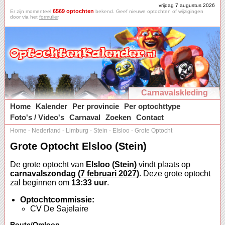
vrijdag 7 augustus 2026
6569 optochten
Er zijn momenteel
bekend. Geef nieuwe optochten of wijzigingen
door via het
formulier
.
Carnavalskleding
Home
Kalender
Per provincie
Per optochttype
Foto's / Video's
Carnaval
Zoeken
Contact
Home
-
Nederland
-
Limburg
-
Stein
-
Elsloo
-
Grote Optocht
Grote Optocht Elsloo (Stein)
De grote optocht van
Elsloo (Stein)
vindt plaats op
carnavalszondag (
7 februari 2027
)
. Deze grote optocht
zal beginnen om
13:33 uur
.
Optochtcommissie:
CV De Sajelaire
Route/Omloop