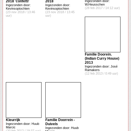
2018 'confetti'
2018
Ingezonden door:
W.Heusschen
Ingezonden door:
Ingezonden door:
(28 feb 2017 / 14:12 uur)
Kevinsoptochten
Kevinsoptochten
(23 nov 2018 / 13:46
(23 nov 2018 / 13:45
uur)
uur)
Familie Doorein.
(Indian Curry House)
2013
Ingezonden door: José
Ramakers
(12 feb 2013 / 0:49 uur)
Kleurrijk
Familie Doorrein -
Ingezonden door: Huub
Duivels
Marcic
Ingezonden door: Huub
(20 feb 2012 / 19:37 uur)