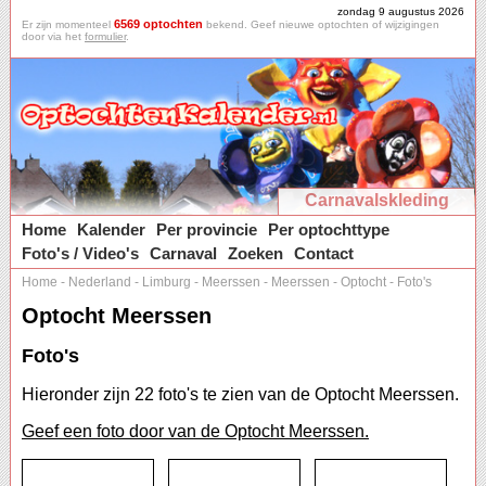
zondag 9 augustus 2026
6569 optochten
Er zijn momenteel
bekend. Geef nieuwe optochten of wijzigingen
door via het
formulier
.
Carnavalskleding
Home
Kalender
Per provincie
Per optochttype
Foto's / Video's
Carnaval
Zoeken
Contact
Home
-
Nederland
-
Limburg
-
Meerssen
-
Meerssen
-
Optocht
-
Foto's
Optocht Meerssen
Foto's
Hieronder zijn 22 foto's te zien van de Optocht Meerssen.
Geef een foto door van de Optocht Meerssen.