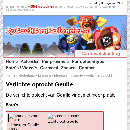
zaterdag 8 augustus 2026
6569 optochten
Er zijn momenteel
bekend. Geef nieuwe optochten of wijzigingen
door via het
formulier
.
Carnavalskleding
Home
Kalender
Per provincie
Per optochttype
Foto's / Video's
Carnaval
Zoeken
Contact
Home
-
Nederland
-
Limburg
-
Meerssen
-
Geulle
-
Verlichte optocht
Verlichte optocht Geulle
De verlichte optocht van
Geulle
vindt niet meer plaats.
Foto's
Lichtstoet Geulle
Lichtstoet Geulle
2019