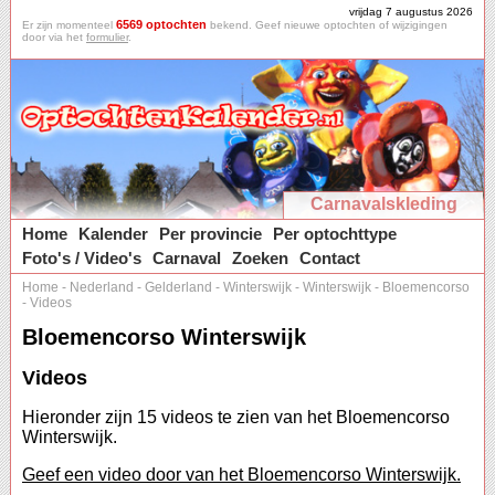
vrijdag 7 augustus 2026
6569 optochten
Er zijn momenteel
bekend. Geef nieuwe optochten of wijzigingen
door via het
formulier
.
Carnavalskleding
Home
Kalender
Per provincie
Per optochttype
Foto's / Video's
Carnaval
Zoeken
Contact
Home
-
Nederland
-
Gelderland
-
Winterswijk
-
Winterswijk
-
Bloemencorso
-
Videos
Bloemencorso Winterswijk
Videos
Hieronder zijn 15 videos te zien van het Bloemencorso
Winterswijk.
Geef een video door van het Bloemencorso Winterswijk.