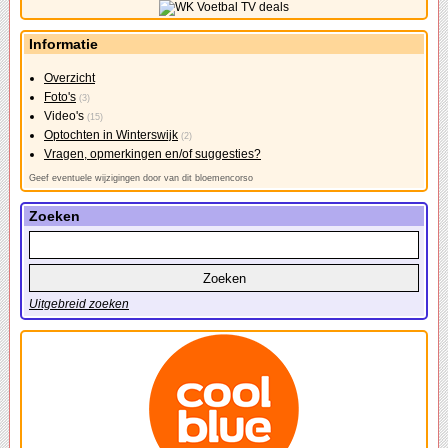
Informatie
Overzicht
Foto's
(3)
Video's
(15)
Optochten in Winterswijk
(2)
Vragen, opmerkingen en/of suggesties?
Geef eventuele wijzigingen door van dit bloemencorso
Zoeken
Uitgebreid zoeken